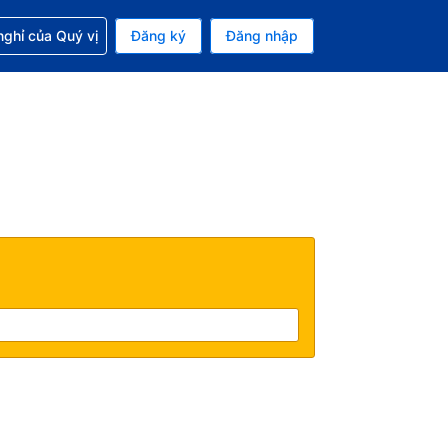
p với đặt chỗ
ghỉ của Quý vị
Đăng ký
Đăng nhập
iền tệ hiện tại của bạn là Đô la Mỹ
 Ngôn ngữ hiện tại của bạn là Tiếng Việt