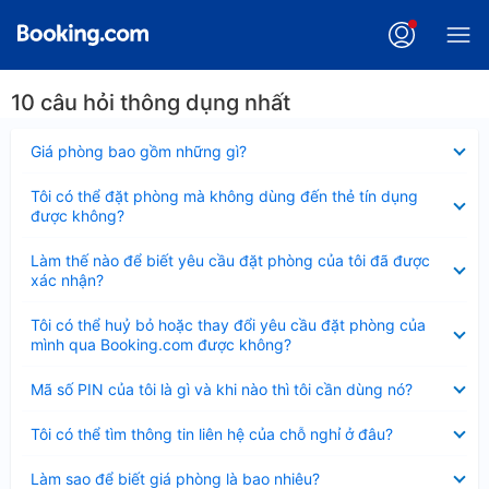
10 câu hỏi thông dụng nhất
Đã
Giá phòng bao gồm những gì?
thu
gọn
Đã
Tôi có thể đặt phòng mà không dùng đến thẻ tín dụng
thu
được không?
gọn
Đã
Làm thế nào để biết yêu cầu đặt phòng của tôi đã được
thu
xác nhận?
gọn
Đã
Tôi có thể huỷ bỏ hoặc thay đổi yêu cầu đặt phòng của
thu
mình qua Booking.com được không?
gọn
Đã
Mã số PIN của tôi là gì và khi nào thì tôi cần dùng nó?
thu
gọn
Đã
Tôi có thể tìm thông tin liên hệ của chỗ nghỉ ở đâu?
thu
gọn
Đã
Làm sao để biết giá phòng là bao nhiêu?
thu