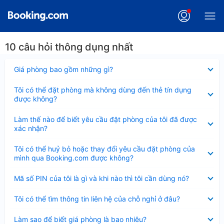
10 câu hỏi thông dụng nhất
Đã
Giá phòng bao gồm những gì?
thu
gọn
Đã
Tôi có thể đặt phòng mà không dùng đến thẻ tín dụng
thu
được không?
gọn
Đã
Làm thế nào để biết yêu cầu đặt phòng của tôi đã được
thu
xác nhận?
gọn
Đã
Tôi có thể huỷ bỏ hoặc thay đổi yêu cầu đặt phòng của
thu
mình qua Booking.com được không?
gọn
Đã
Mã số PIN của tôi là gì và khi nào thì tôi cần dùng nó?
thu
gọn
Đã
Tôi có thể tìm thông tin liên hệ của chỗ nghỉ ở đâu?
thu
gọn
Đã
Làm sao để biết giá phòng là bao nhiêu?
thu