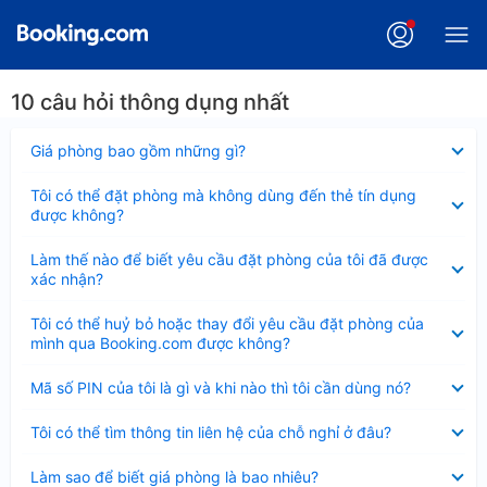
10 câu hỏi thông dụng nhất
Đã
Giá phòng bao gồm những gì?
thu
gọn
Đã
Tôi có thể đặt phòng mà không dùng đến thẻ tín dụng
thu
được không?
gọn
Đã
Làm thế nào để biết yêu cầu đặt phòng của tôi đã được
thu
xác nhận?
gọn
Đã
Tôi có thể huỷ bỏ hoặc thay đổi yêu cầu đặt phòng của
thu
mình qua Booking.com được không?
gọn
Đã
Mã số PIN của tôi là gì và khi nào thì tôi cần dùng nó?
thu
gọn
Đã
Tôi có thể tìm thông tin liên hệ của chỗ nghỉ ở đâu?
thu
gọn
Đã
Làm sao để biết giá phòng là bao nhiêu?
thu