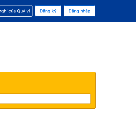
p với đặt chỗ
ghỉ của Quý vị
Đăng ký
Đăng nhập
iền tệ hiện tại của bạn là Đô la Mỹ
 Ngôn ngữ hiện tại của bạn là Tiếng Việt