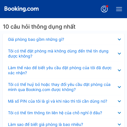
10 câu hỏi thông dụng nhất
Đã
Giá phòng bao gồm những gì?
thu
gọn
Đã
Tôi có thể đặt phòng mà không dùng đến thẻ tín dụng
thu
được không?
gọn
Đã
Làm thế nào để biết yêu cầu đặt phòng của tôi đã được
thu
xác nhận?
gọn
Đã
Tôi có thể huỷ bỏ hoặc thay đổi yêu cầu đặt phòng của
thu
mình qua Booking.com được không?
gọn
Đã
Mã số PIN của tôi là gì và khi nào thì tôi cần dùng nó?
thu
gọn
Đã
Tôi có thể tìm thông tin liên hệ của chỗ nghỉ ở đâu?
thu
gọn
Đã
Làm sao để biết giá phòng là bao nhiêu?
thu