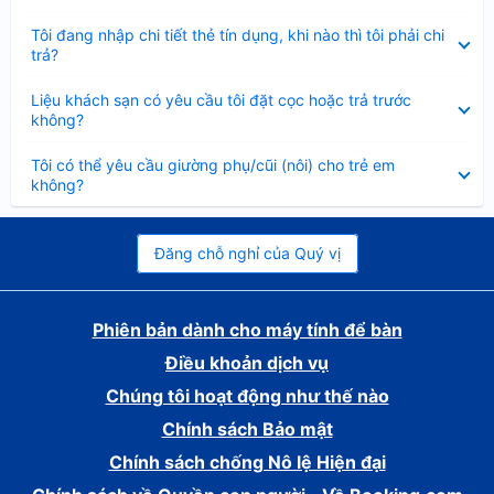
gọn
Đã
Tôi đang nhập chi tiết thẻ tín dụng, khi nào thì tôi phải chi
thu
trả?
gọn
Đã
Liệu khách sạn có yêu cầu tôi đặt cọc hoặc trả trước
thu
không?
gọn
Đã
Tôi có thể yêu cầu giường phụ/cũi (nôi) cho trẻ em
thu
không?
gọn
Đăng chỗ nghỉ của Quý vị
Phiên bản dành cho máy tính để bàn
Điều khoản dịch vụ
Chúng tôi hoạt động như thế nào
Chính sách Bảo mật
Chính sách chống Nô lệ Hiện đại