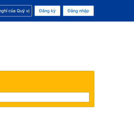
p với đặt chỗ
ghỉ của Quý vị
Đăng ký
Đăng nhập
iền tệ hiện tại của bạn là Đô la Mỹ
 Ngôn ngữ hiện tại của bạn là Tiếng Việt