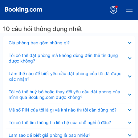
10 câu hỏi thông dụng nhất
Đã
Giá phòng bao gồm những gì?
thu
gọn
Đã
Tôi có thể đặt phòng mà không dùng đến thẻ tín dụng
thu
được không?
gọn
Đã
Làm thế nào để biết yêu cầu đặt phòng của tôi đã được
thu
xác nhận?
gọn
Đã
Tôi có thể huỷ bỏ hoặc thay đổi yêu cầu đặt phòng của
thu
mình qua Booking.com được không?
gọn
Đã
Mã số PIN của tôi là gì và khi nào thì tôi cần dùng nó?
thu
gọn
Đã
Tôi có thể tìm thông tin liên hệ của chỗ nghỉ ở đâu?
thu
gọn
Đã
Làm sao để biết giá phòng là bao nhiêu?
thu