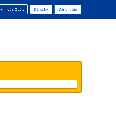
p với đặt chỗ
ghỉ của Quý vị
Đăng ký
Đăng nhập
iền tệ hiện tại của bạn là Đồng
 Ngôn ngữ hiện tại của bạn là Tiếng Việt