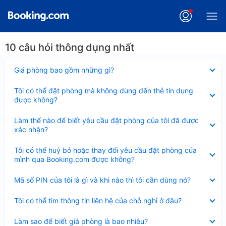
10 câu hỏi thông dụng nhất
Đã
Giá phòng bao gồm những gì?
thu
gọn
Đã
Tôi có thể đặt phòng mà không dùng đến thẻ tín dụng
thu
được không?
gọn
Đã
Làm thế nào để biết yêu cầu đặt phòng của tôi đã được
thu
xác nhận?
gọn
Đã
Tôi có thể huỷ bỏ hoặc thay đổi yêu cầu đặt phòng của
thu
mình qua Booking.com được không?
gọn
Đã
Mã số PIN của tôi là gì và khi nào thì tôi cần dùng nó?
thu
gọn
Đã
Tôi có thể tìm thông tin liên hệ của chỗ nghỉ ở đâu?
thu
gọn
Đã
Làm sao để biết giá phòng là bao nhiêu?
thu