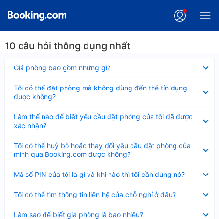
10 câu hỏi thông dụng nhất
Đã
Giá phòng bao gồm những gì?
thu
gọn
Đã
Tôi có thể đặt phòng mà không dùng đến thẻ tín dụng
thu
được không?
gọn
Đã
Làm thế nào để biết yêu cầu đặt phòng của tôi đã được
thu
xác nhận?
gọn
Đã
Tôi có thể huỷ bỏ hoặc thay đổi yêu cầu đặt phòng của
thu
mình qua Booking.com được không?
gọn
Đã
Mã số PIN của tôi là gì và khi nào thì tôi cần dùng nó?
thu
gọn
Đã
Tôi có thể tìm thông tin liên hệ của chỗ nghỉ ở đâu?
thu
gọn
Đã
Làm sao để biết giá phòng là bao nhiêu?
thu