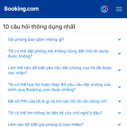
10 câu hỏi thông dụng nhất
Đã
Giá phòng bao gồm những gì?
thu
gọn
Đã
Tôi có thể đặt phòng mà không dùng đến thẻ tín dụng
thu
được không?
gọn
Đã
Làm thế nào để biết yêu cầu đặt phòng của tôi đã được
thu
xác nhận?
gọn
Đã
Tôi có thể huỷ bỏ hoặc thay đổi yêu cầu đặt phòng của
thu
mình qua Booking.com được không?
gọn
Đã
Mã số PIN của tôi là gì và khi nào thì tôi cần dùng nó?
thu
gọn
Đã
Tôi có thể tìm thông tin liên hệ của chỗ nghỉ ở đâu?
thu
gọn
Đã
Làm sao để biết giá phòng là bao nhiêu?
thu