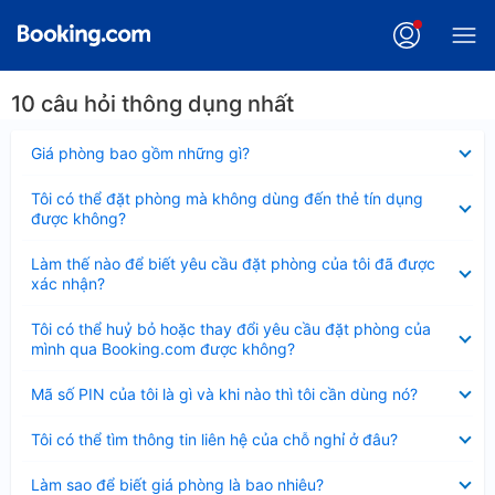
10 câu hỏi thông dụng nhất
Đã
Giá phòng bao gồm những gì?
thu
gọn
Đã
Tôi có thể đặt phòng mà không dùng đến thẻ tín dụng
thu
được không?
gọn
Đã
Làm thế nào để biết yêu cầu đặt phòng của tôi đã được
thu
xác nhận?
gọn
Đã
Tôi có thể huỷ bỏ hoặc thay đổi yêu cầu đặt phòng của
thu
mình qua Booking.com được không?
gọn
Đã
Mã số PIN của tôi là gì và khi nào thì tôi cần dùng nó?
thu
gọn
Đã
Tôi có thể tìm thông tin liên hệ của chỗ nghỉ ở đâu?
thu
gọn
Đã
Làm sao để biết giá phòng là bao nhiêu?
thu