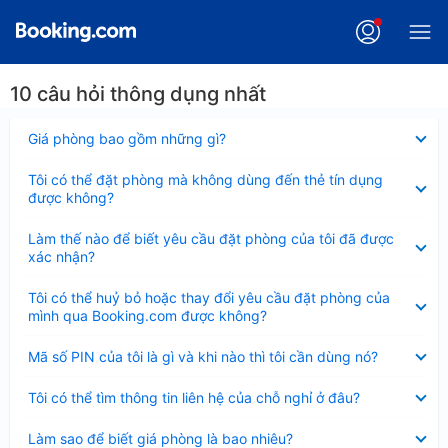
10 câu hỏi thông dụng nhất
Đã
Giá phòng bao gồm những gì?
thu
gọn
Đã
Tôi có thể đặt phòng mà không dùng đến thẻ tín dụng
thu
được không?
gọn
Đã
Làm thế nào để biết yêu cầu đặt phòng của tôi đã được
thu
xác nhận?
gọn
Đã
Tôi có thể huỷ bỏ hoặc thay đổi yêu cầu đặt phòng của
thu
mình qua Booking.com được không?
gọn
Đã
Mã số PIN của tôi là gì và khi nào thì tôi cần dùng nó?
thu
gọn
Đã
Tôi có thể tìm thông tin liên hệ của chỗ nghỉ ở đâu?
thu
gọn
Đã
Làm sao để biết giá phòng là bao nhiêu?
thu