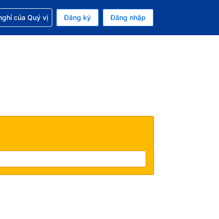
p với đặt chỗ
ghỉ của Quý vị
Đăng ký
Đăng nhập
iền tệ hiện tại của bạn là Đồng
 Ngôn ngữ hiện tại của bạn là Tiếng Việt