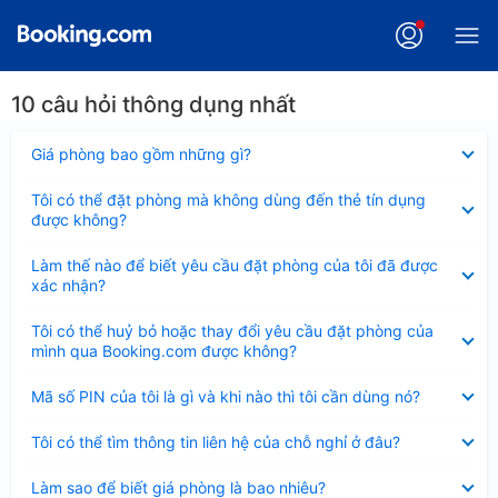
10 câu hỏi thông dụng nhất
Đã
Giá phòng bao gồm những gì?
thu
gọn
Đã
Tôi có thể đặt phòng mà không dùng đến thẻ tín dụng
thu
được không?
gọn
Đã
Làm thế nào để biết yêu cầu đặt phòng của tôi đã được
thu
xác nhận?
gọn
Đã
Tôi có thể huỷ bỏ hoặc thay đổi yêu cầu đặt phòng của
thu
mình qua Booking.com được không?
gọn
Đã
Mã số PIN của tôi là gì và khi nào thì tôi cần dùng nó?
thu
gọn
Đã
Tôi có thể tìm thông tin liên hệ của chỗ nghỉ ở đâu?
thu
gọn
Đã
Làm sao để biết giá phòng là bao nhiêu?
thu