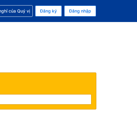
p với đặt chỗ
ghỉ của Quý vị
Đăng ký
Đăng nhập
iền tệ hiện tại của bạn là Đô la Mỹ
 Ngôn ngữ hiện tại của bạn là Tiếng Việt