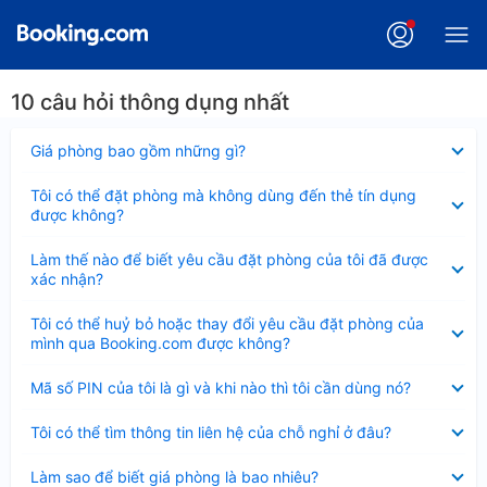
10 câu hỏi thông dụng nhất
Đã
Giá phòng bao gồm những gì?
thu
gọn
Đã
Tôi có thể đặt phòng mà không dùng đến thẻ tín dụng
thu
được không?
gọn
Đã
Làm thế nào để biết yêu cầu đặt phòng của tôi đã được
thu
xác nhận?
gọn
Đã
Tôi có thể huỷ bỏ hoặc thay đổi yêu cầu đặt phòng của
thu
mình qua Booking.com được không?
gọn
Đã
Mã số PIN của tôi là gì và khi nào thì tôi cần dùng nó?
thu
gọn
Đã
Tôi có thể tìm thông tin liên hệ của chỗ nghỉ ở đâu?
thu
gọn
Đã
Làm sao để biết giá phòng là bao nhiêu?
thu