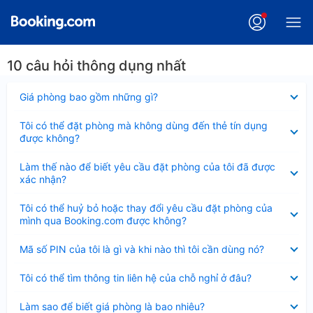
10 câu hỏi thông dụng nhất
Đã
Giá phòng bao gồm những gì?
thu
gọn
Đã
Tôi có thể đặt phòng mà không dùng đến thẻ tín dụng
thu
được không?
gọn
Đã
Làm thế nào để biết yêu cầu đặt phòng của tôi đã được
thu
xác nhận?
gọn
Đã
Tôi có thể huỷ bỏ hoặc thay đổi yêu cầu đặt phòng của
thu
mình qua Booking.com được không?
gọn
Đã
Mã số PIN của tôi là gì và khi nào thì tôi cần dùng nó?
thu
gọn
Đã
Tôi có thể tìm thông tin liên hệ của chỗ nghỉ ở đâu?
thu
gọn
Đã
Làm sao để biết giá phòng là bao nhiêu?
thu