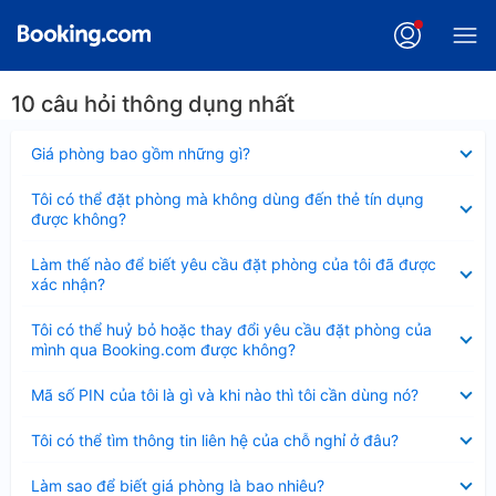
10 câu hỏi thông dụng nhất
Đã
Giá phòng bao gồm những gì?
thu
gọn
Đã
Tôi có thể đặt phòng mà không dùng đến thẻ tín dụng
thu
được không?
gọn
Đã
Làm thế nào để biết yêu cầu đặt phòng của tôi đã được
thu
xác nhận?
gọn
Đã
Tôi có thể huỷ bỏ hoặc thay đổi yêu cầu đặt phòng của
thu
mình qua Booking.com được không?
gọn
Đã
Mã số PIN của tôi là gì và khi nào thì tôi cần dùng nó?
thu
gọn
Đã
Tôi có thể tìm thông tin liên hệ của chỗ nghỉ ở đâu?
thu
gọn
Đã
Làm sao để biết giá phòng là bao nhiêu?
thu