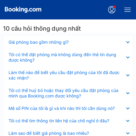
10 câu hỏi thông dụng nhất
Đã
Giá phòng bao gồm những gì?
thu
gọn
Đã
Tôi có thể đặt phòng mà không dùng đến thẻ tín dụng
thu
được không?
gọn
Đã
Làm thế nào để biết yêu cầu đặt phòng của tôi đã được
thu
xác nhận?
gọn
Đã
Tôi có thể huỷ bỏ hoặc thay đổi yêu cầu đặt phòng của
thu
mình qua Booking.com được không?
gọn
Đã
Mã số PIN của tôi là gì và khi nào thì tôi cần dùng nó?
thu
gọn
Đã
Tôi có thể tìm thông tin liên hệ của chỗ nghỉ ở đâu?
thu
gọn
Đã
Làm sao để biết giá phòng là bao nhiêu?
thu