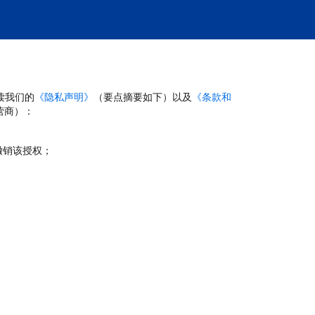
读我们的
《隐私声明》
（要点摘要如下）以及
《条款和
营商）：
撤销该授权；