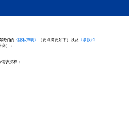
读我们的
《隐私声明》
（要点摘要如下）以及
《条款和
营商）：
撤销该授权；