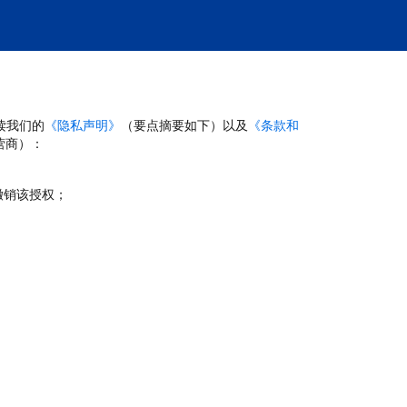
读我们的
《隐私声明》
（要点摘要如下）以及
《条款和
营商）：
撤销该授权；