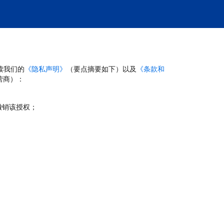
读我们的
《隐私声明》
（要点摘要如下）以及
《条款和
营商）：
撤销该授权；