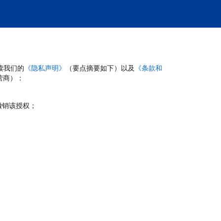
读我们的
《隐私声明》
（要点摘要如下）以及
《条款和
营商）：
撤销该授权；