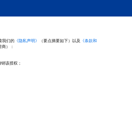
读我们的
《隐私声明》
（要点摘要如下）以及
《条款和
营商）：
撤销该授权；