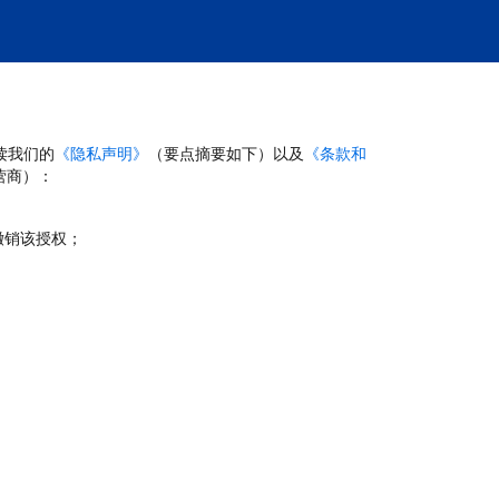
读我们的
《隐私声明》
（要点摘要如下）以及
《条款和
营商）：
撤销该授权；