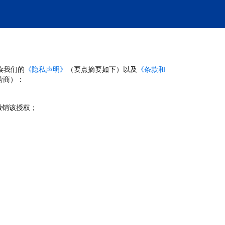
读我们的
《隐私声明》
（要点摘要如下）以及
《条款和
营商）：
撤销该授权；