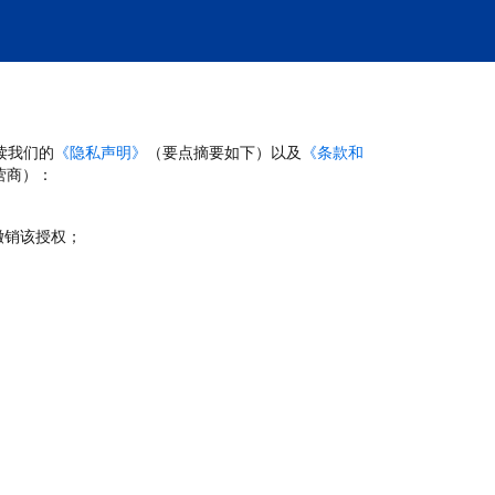
读我们的
《隐私声明》
（要点摘要如下）以及
《条款和
营商）：
撤销该授权；