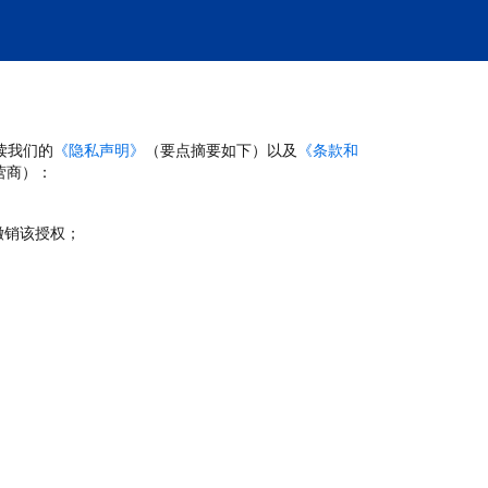
读我们的
《隐私声明》
（要点摘要如下）以及
《条款和
营商）：
撤销该授权；