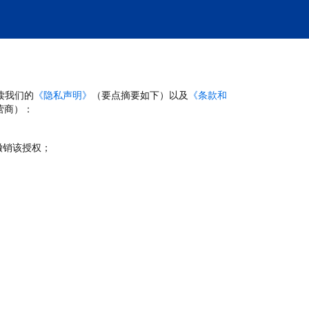
读我们的
《隐私声明》
（要点摘要如下）以及
《条款和
营商）：
撤销该授权；