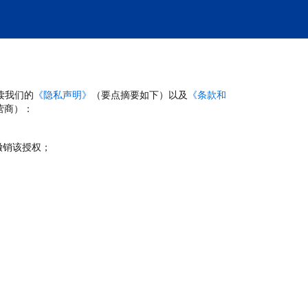
读我们的
《隐私声明》
（要点摘要如下）以及
《条款和
营商）：
撤销该授权；