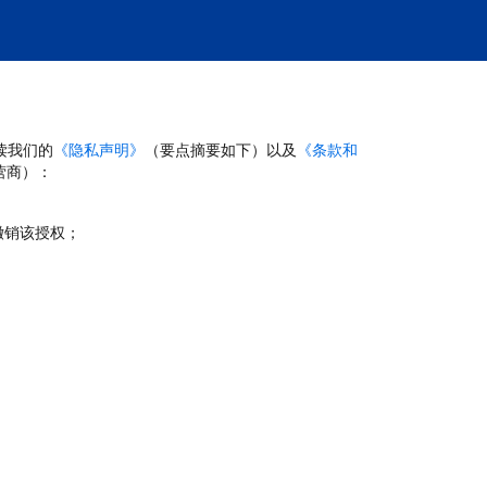
读我们的
《隐私声明》
（要点摘要如下）以及
《条款和
营商）：
撤销该授权；