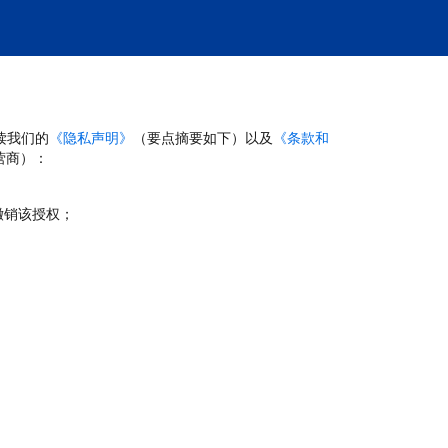
读我们的
《隐私声明》
（要点摘要如下）以及
《条款和
营商）：
撤销该授权；