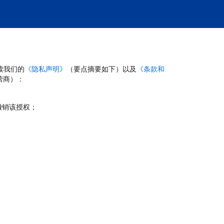
读我们的
《隐私声明》
（要点摘要如下）以及
《条款和
营商）：
撤销该授权；