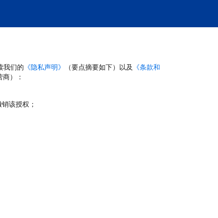
读我们的
《隐私声明》
（要点摘要如下）以及
《条款和
营商）：
撤销该授权；