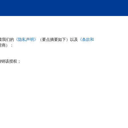
读我们的
《隐私声明》
（要点摘要如下）以及
《条款和
营商）：
撤销该授权；