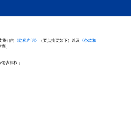
读我们的
《隐私声明》
（要点摘要如下）以及
《条款和
营商）：
撤销该授权；