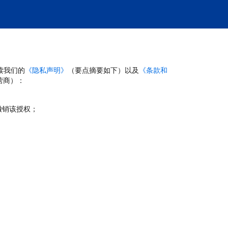
读我们的
《隐私声明》
（要点摘要如下）以及
《条款和
营商）：
撤销该授权；