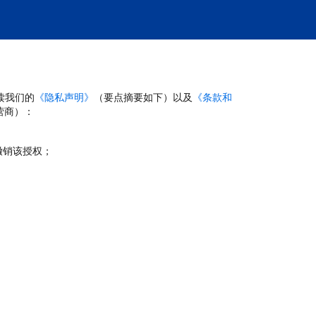
读我们的
《隐私声明》
（要点摘要如下）以及
《条款和
营商）：
撤销该授权；