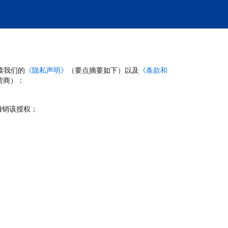
读我们的
《隐私声明》
（要点摘要如下）以及
《条款和
营商）：
撤销该授权；