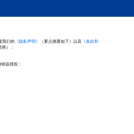
读我们的
《隐私声明》
（要点摘要如下）以及
《条款和
营商）：
撤销该授权；