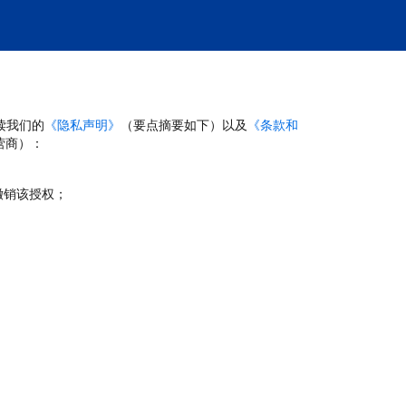
读我们的
《隐私声明》
（要点摘要如下）以及
《条款和
营商）：
撤销该授权；