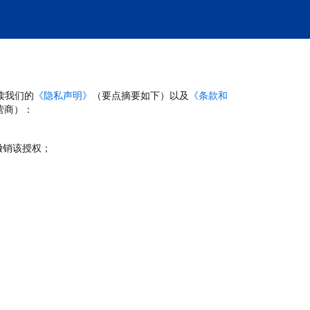
读我们的
《隐私声明》
（要点摘要如下）以及
《条款和
营商）：
撤销该授权；