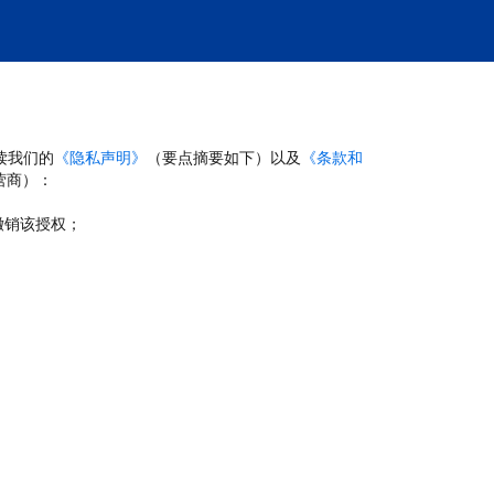
读我们的
《隐私声明》
（要点摘要如下）以及
《条款和
营商）：
撤销该授权；