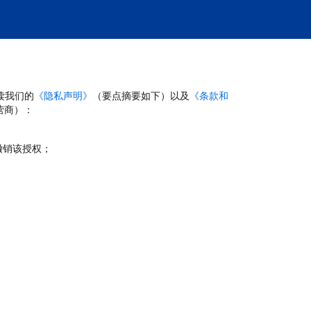
读我们的
《隐私声明》
（要点摘要如下）以及
《条款和
营商）：
撤销该授权；