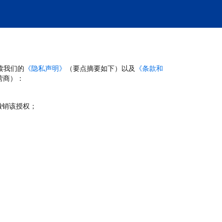
读我们的
《隐私声明》
（要点摘要如下）以及
《条款和
营商）：
撤销该授权；