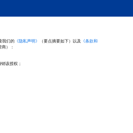
读我们的
《隐私声明》
（要点摘要如下）以及
《条款和
营商）：
撤销该授权；