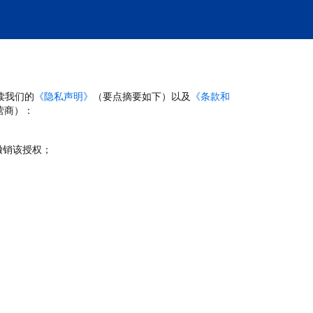
读我们的
《隐私声明》
（要点摘要如下）以及
《条款和
营商）：
撤销该授权；